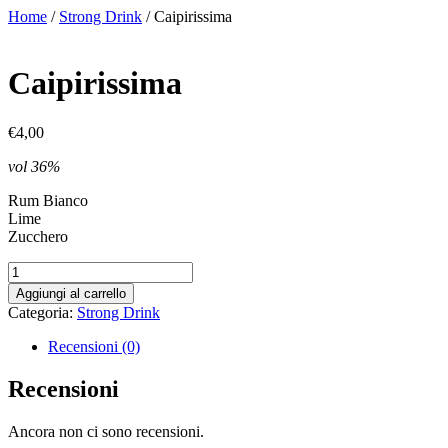
Vai
Home
/
Strong Drink
/ Caipirissima
al
contenuto
Caipirissima
€
4,00
vol 36%
Rum Bianco
Lime
Zucchero
Caipirissima
quantità
Aggiungi al carrello
Categoria:
Strong Drink
Recensioni (0)
Recensioni
Ancora non ci sono recensioni.