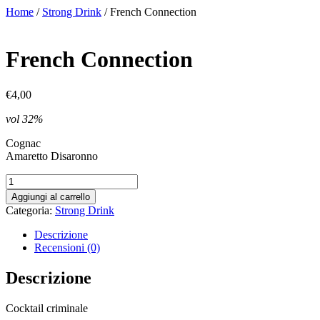
Vai
Home
/
Strong Drink
/ French Connection
al
contenuto
French Connection
€
4,00
vol 32%
Cognac
Amaretto Disaronno
French
Connection
Aggiungi al carrello
quantità
Categoria:
Strong Drink
Descrizione
Recensioni (0)
Descrizione
Cocktail criminale