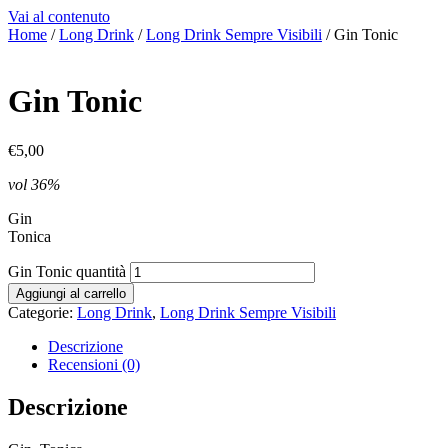
Vai al contenuto
Home
/
Long Drink
/
Long Drink Sempre Visibili
/ Gin Tonic
Gin Tonic
€
5,00
vol 36%
Gin
Tonica
Gin Tonic quantità
Aggiungi al carrello
Categorie:
Long Drink
,
Long Drink Sempre Visibili
Descrizione
Recensioni (0)
Descrizione