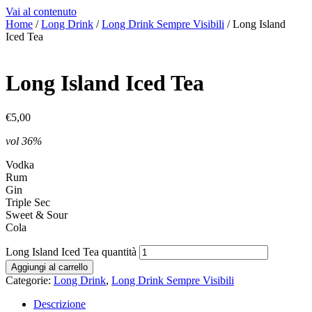
Vai al contenuto
Home
/
Long Drink
/
Long Drink Sempre Visibili
/ Long Island
Iced Tea
Long Island Iced Tea
€
5,00
vol 36%
Vodka
Rum
Gin
Triple Sec
Sweet & Sour
Cola
Long Island Iced Tea quantità
Aggiungi al carrello
Categorie:
Long Drink
,
Long Drink Sempre Visibili
Descrizione