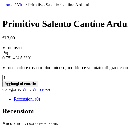
Vai
Home
/
Vini
/ Primitivo Salento Cantine Arduini
al
contenuto
Primitivo Salento Cantine Ardu
€
13,00
Vino rosso
Puglia
0,75l –
Vol 13%
Vino di colore rosso rubino intenso, morbido e vellutato, di grande co
Primitivo
Salento
Aggiungi al carrello
Cantine
Categorie:
Vini
,
Vino rosso
Arduini
quantità
Recensioni (0)
Recensioni
Ancora non ci sono recensioni.