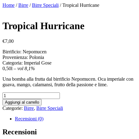
Vai
Home
/
Birre
/
Birre Speciali
/ Tropical Hurricane
al
contenuto
Tropical Hurricane
€
7,00
Birrificio: Nepomucen
Provenienza: Polonia
Categoria: Imperial Gose
0,50l –
vol 8,1%
Una bomba alla frutta dal birrificio Nepomucen. Oca imperiale con
guava, mango, calamansi, frutto della passione e lime.
Tropical
Hurricane
Aggiungi al carrello
quantità
Categorie:
Birre
,
Birre Speciali
Recensioni (0)
Recensioni